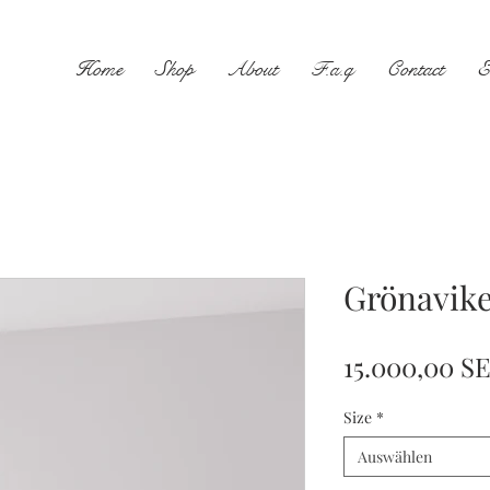
Home
Shop
About
F.a.q
Contact
E
Grönavik
15.000,00 S
Size
*
Auswählen