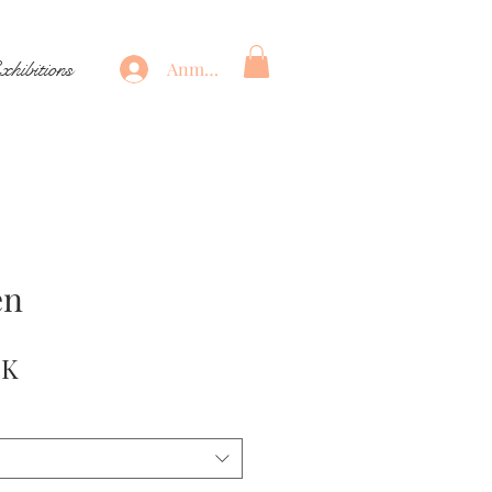
xhibitions
Anmelden
en
Preis
EK