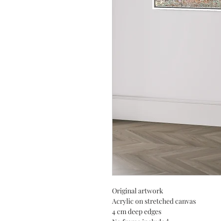
Original artwork
Acrylic on stretched canvas
4 cm deep edges