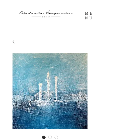
ME
NU