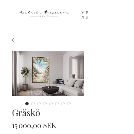
ME
NU
Gräskö
Prix
15 000,00 SEK