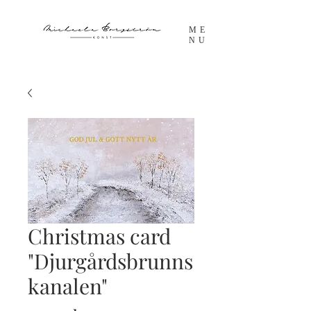
ME
NU
Christmas card
"Djurgårdsbrunns
kanalen"