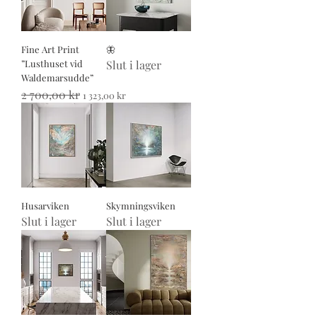
Fine Art Print
🦋
”Lusthuset vid
Slut i lager
Waldemarsudde”
Ordinarie pris
2 700,00 kr
Reapris
1 323,00 kr
Husarviken
Skymningsviken
Slut i lager
Slut i lager