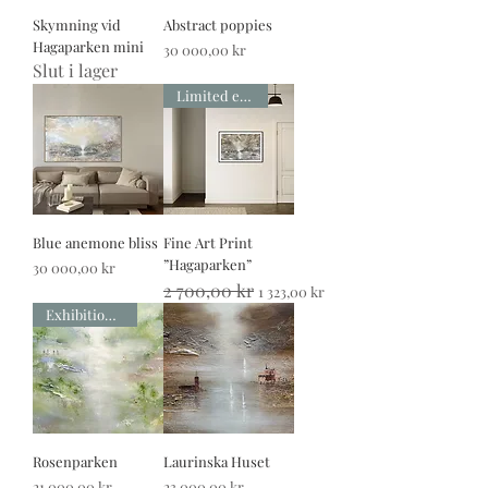
Skymning vid
Abstract poppies
Hagaparken mini
Pris
30 000,00 kr
Slut i lager
Limited edition
Blue anemone bliss
Fine Art Print
”Hagaparken”
Pris
30 000,00 kr
Ordinarie pris
2 700,00 kr
Reapris
1 323,00 kr
Exhibition painting
Rosenparken
Laurinska Huset
Pris
Pris
21 000,00 kr
23 000,00 kr