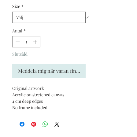
Size
*
Antal
*
Slutsåld
Meddela mig när varan finns i lager
Original artwork
Acrylic on stretched canvas
4 cm deep edges
No frame included