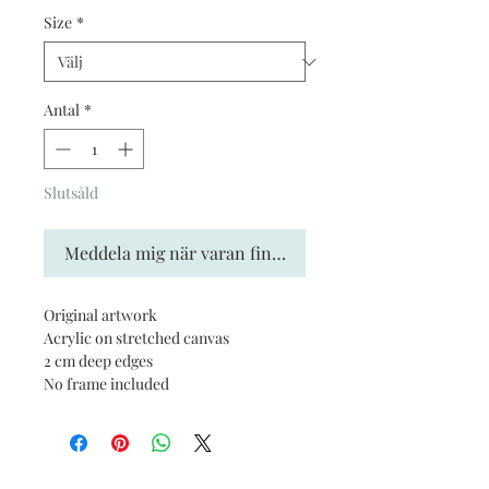
Size
*
Antal
*
Slutsåld
Meddela mig när varan finns i lager
Original artwork
Acrylic on stretched canvas
2 cm deep edges
No frame included