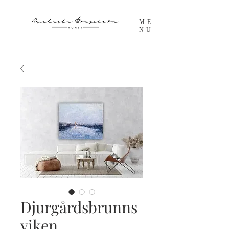
ME
NU
Djurgårdsbrunns
viken