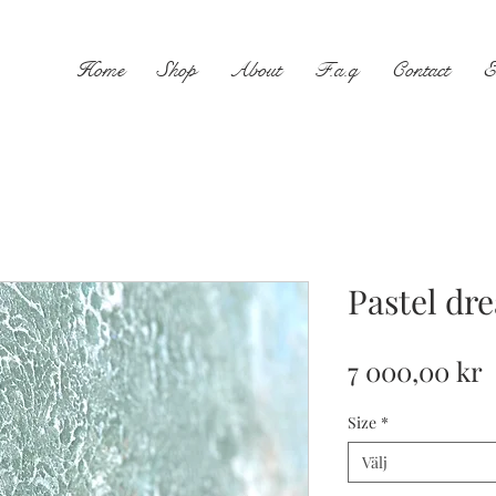
Home
Shop
About
F.a.q
Contact
E
Pastel dr
P
7 000,00 kr
Size
*
Välj