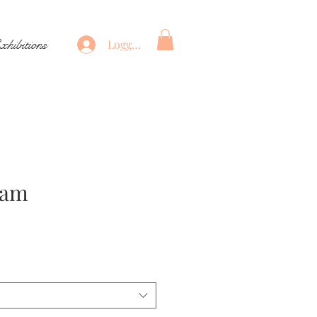
xhibitions
Logga in
eam
ris