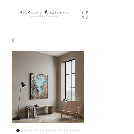
ME
NU