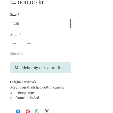
Pris
24 000,00 kr
Size
*
Antal
*
Slutsåld
Meddela mig när varan finns i lager
Original artwork
Acrylic on stretched cotton canvas
2 cm deep edges
No frame included