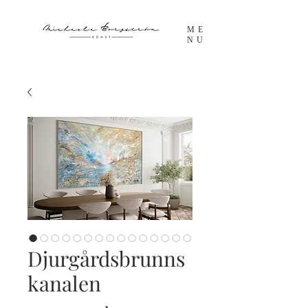
ME
NU
Djurgårdsbrunns
kanalen