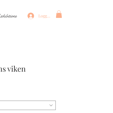
xhibitions
Logga in
s viken
ris