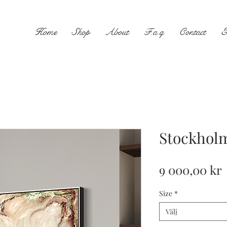
Home
Shop
About
F.a.q
Contact
E
Stockholm
P
9 000,00 kr
Size
*
Välj