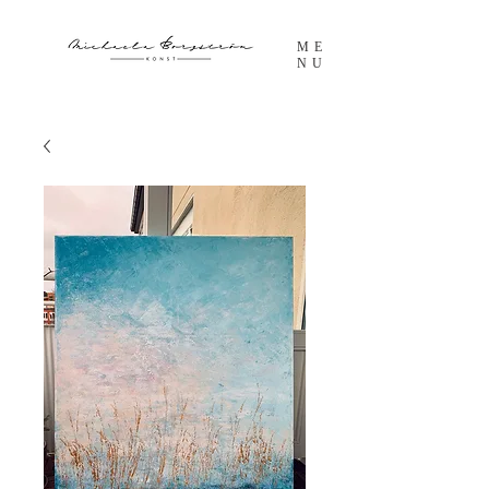
ME
NU